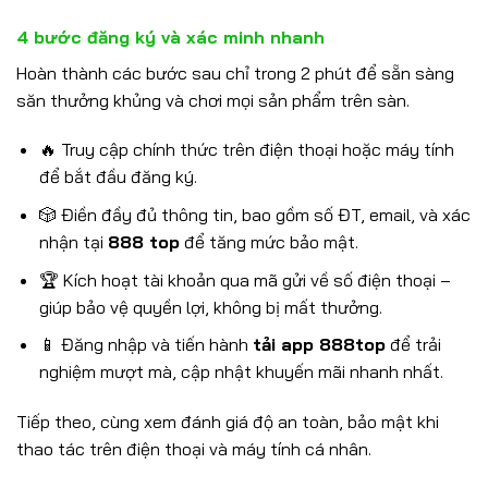
4 bước đăng ký và xác minh nhanh
Hoàn thành các bước sau chỉ trong 2 phút để sẵn sàng
săn thưởng khủng và chơi mọi sản phẩm trên sàn.
🔥 Truy cập chính thức trên điện thoại hoặc máy tính
để bắt đầu đăng ký.
🎲 Điền đầy đủ thông tin, bao gồm số ĐT, email, và xác
nhận tại
888 top
để tăng mức bảo mật.
🏆 Kích hoạt tài khoản qua mã gửi về số điện thoại –
giúp bảo vệ quyền lợi, không bị mất thưởng.
📱 Đăng nhập và tiến hành
tải app 888top
để trải
nghiệm mượt mà, cập nhật khuyến mãi nhanh nhất.
Tiếp theo, cùng xem đánh giá độ an toàn, bảo mật khi
thao tác trên điện thoại và máy tính cá nhân.