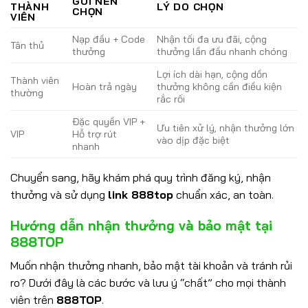
GÓI NÊN
THÀNH
LÝ DO CHỌN
CHỌN
VIÊN
Nạp đầu + Code
Nhận tối đa ưu đãi, cộng
Tân thủ
thưởng
thưởng lần đầu nhanh chóng
Lợi ích dài hạn, cộng dồn
Thành viên
Hoàn trả ngày
thưởng không cần điều kiện
thường
rắc rối
Đặc quyền VIP +
Ưu tiên xử lý, nhận thưởng lớn
VIP
Hỗ trợ rút
vào dịp đặc biệt
nhanh
Chuyển sang, hãy khám phá quy trình đăng ký, nhận
thưởng và sử dụng
link 888top
chuẩn xác, an toàn.
Hướng dẫn nhận thưởng và bảo mật tại
888TOP
Muốn nhận thưởng nhanh, bảo mật tài khoản và tránh rủi
ro? Dưới đây là các bước và lưu ý “chất” cho mọi thành
viên trên
888TOP
.