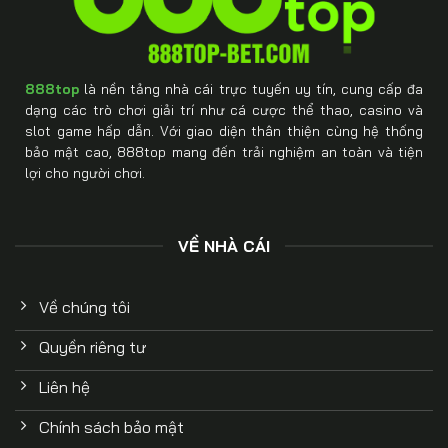
888top
là nền tảng nhà cái trực tuyến uy tín, cung cấp đa
dạng các trò chơi giải trí như cá cược thể thao, casino và
slot game hấp dẫn. Với giao diện thân thiện cùng hệ thống
bảo mật cao, 888top mang đến trải nghiệm an toàn và tiện
lợi cho người chơi.
VỀ NHÀ CÁI
Về chúng tôi
Quyền riêng tư
Liên hệ
Chính sách bảo mật