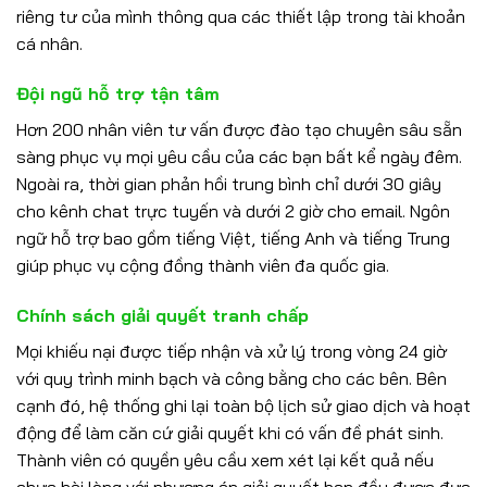
riêng tư của mình thông qua các thiết lập trong tài khoản
cá nhân.
Đội ngũ hỗ trợ tận tâm
Hơn 200 nhân viên tư vấn được đào tạo chuyên sâu sẵn
sàng phục vụ mọi yêu cầu của các bạn bất kể ngày đêm.
Ngoài ra, thời gian phản hồi trung bình chỉ dưới 30 giây
cho kênh chat trực tuyến và dưới 2 giờ cho email. Ngôn
ngữ hỗ trợ bao gồm tiếng Việt, tiếng Anh và tiếng Trung
giúp phục vụ cộng đồng thành viên đa quốc gia.
Chính sách giải quyết tranh chấp
Mọi khiếu nại được tiếp nhận và xử lý trong vòng 24 giờ
với quy trình minh bạch và công bằng cho các bên. Bên
cạnh đó, hệ thống ghi lại toàn bộ lịch sử giao dịch và hoạt
động để làm căn cứ giải quyết khi có vấn đề phát sinh.
Thành viên có quyền yêu cầu xem xét lại kết quả nếu