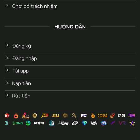
Chơi có trách nhiệm
HƯỚNG DẪN
Đăng ký
Đăng nhập
Tải app
Nạp tiền
Rút tiền