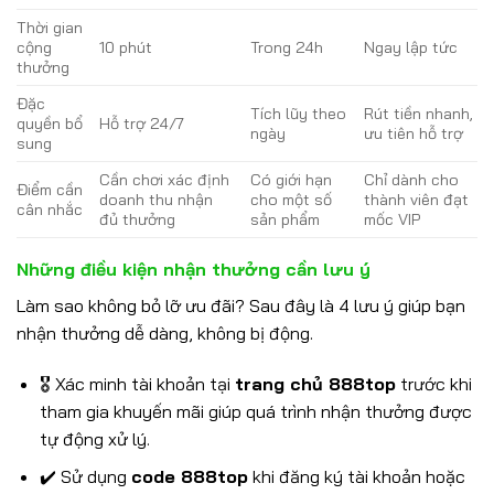
Thời gian
cộng
10 phút
Trong 24h
Ngay lập tức
thưởng
Đặc
Tích lũy theo
Rút tiền nhanh,
quyền bổ
Hỗ trợ 24/7
ngày
ưu tiên hỗ trợ
sung
Cần chơi xác định
Có giới hạn
Chỉ dành cho
Điểm cần
doanh thu nhận
cho một số
thành viên đạt
cân nhắc
đủ thưởng
sản phẩm
mốc VIP
Những điều kiện nhận thưởng cần lưu ý
Làm sao không bỏ lỡ ưu đãi? Sau đây là 4 lưu ý giúp bạn
nhận thưởng dễ dàng, không bị động.
🎖️ Xác minh tài khoản tại
trang chủ 888top
trước khi
tham gia khuyến mãi giúp quá trình nhận thưởng được
tự động xử lý.
✔️ Sử dụng
code 888top
khi đăng ký tài khoản hoặc