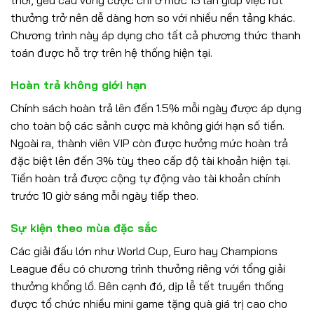
thời, yêu cầu vòng cược chỉ ở mức 15 lần giúp việc rút
thưởng trở nên dễ dàng hơn so với nhiều nền tảng khác.
Chương trình này áp dụng cho tất cả phương thức thanh
toán được hỗ trợ trên hệ thống hiện tại.
Hoàn trả không giới hạn
Chính sách hoàn trả lên đến 1.5% mỗi ngày được áp dụng
cho toàn bộ các sảnh cược mà không giới hạn số tiền.
Ngoài ra, thành viên VIP còn được hưởng mức hoàn trả
đặc biệt lên đến 3% tùy theo cấp độ tài khoản hiện tại.
Tiền hoàn trả được cộng tự động vào tài khoản chính
trước 10 giờ sáng mỗi ngày tiếp theo.
Sự kiện theo mùa đặc sắc
Các giải đấu lớn như World Cup, Euro hay Champions
League đều có chương trình thưởng riêng với tổng giải
thưởng khổng lồ. Bên cạnh đó, dịp lễ tết truyền thống
được tổ chức nhiều mini game tặng quà giá trị cao cho