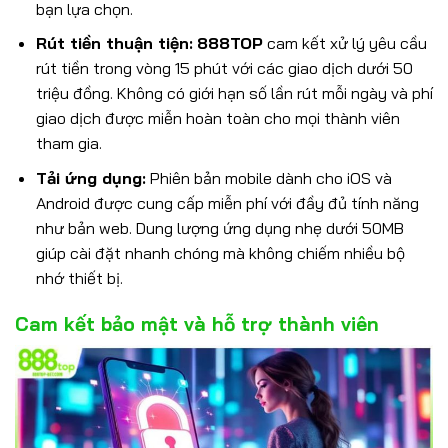
bạn lựa chọn.
Rút tiền thuận tiện:
888TOP
cam kết xử lý yêu cầu
rút tiền trong vòng 15 phút với các giao dịch dưới 50
triệu đồng. Không có giới hạn số lần rút mỗi ngày và phí
giao dịch được miễn hoàn toàn cho mọi thành viên
tham gia.
Tải ứng dụng:
Phiên bản mobile dành cho iOS và
Android được cung cấp miễn phí với đầy đủ tính năng
như bản web. Dung lượng ứng dụng nhẹ dưới 50MB
giúp cài đặt nhanh chóng mà không chiếm nhiều bộ
nhớ thiết bị.
Cam kết bảo mật và hỗ trợ thành viên