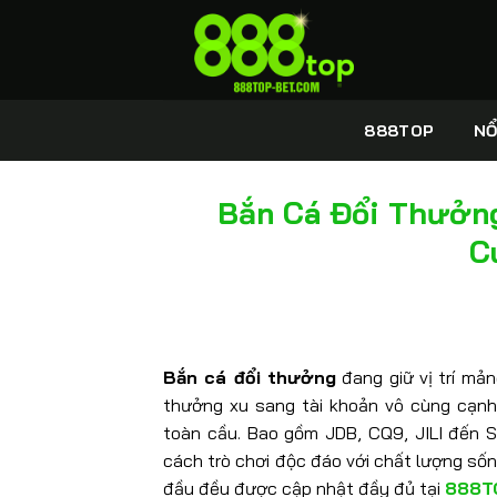
Chuyển
đến
nội
dung
888TOP
NỔ
Bắn Cá Đổi Thưởn
C
Bắn cá đổi thưởng
đang giữ vị trí mản
thưởng xu sang tài khoản vô cùng cạnh
toàn cầu. Bao gồm JDB, CQ9, JILI đến 
cách trò chơi độc đáo với chất lượng số
đầu đều được cập nhật đầy đủ tại
888T