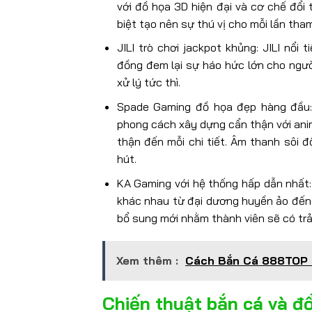
với đồ họa 3D hiện đại và cơ chế đổi
biệt tạo nên sự thú vị cho mỗi lần tham
JILI trò chơi jackpot khủng: JILI nổi
đồng đem lại sự háo hức lớn cho người
xử lý tức thì.
Spade Gaming đồ họa đẹp hàng đầu
phong cách xây dựng cẩn thận với ani
thận đến mỗi chi tiết. Âm thanh sôi
hút.
KA Gaming với hệ thống hấp dẫn nhất
khác nhau từ đại dương huyền ảo đến
bổ sung mới nhằm thành viên sẽ có trả
Xem thêm :
Cách Bắn Cá 888TOP S
Chiến thuật bắn cá và đ