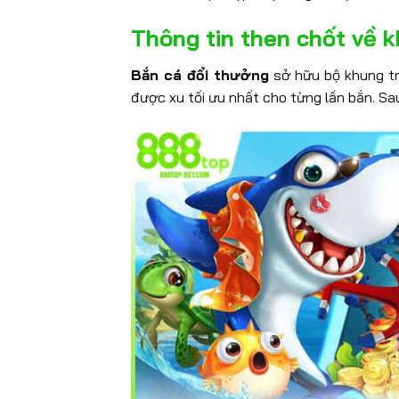
Thông tin then chốt về 
Bắn cá đổi thưởng
sở hữu bộ khung tr
được xu tối ưu nhất cho từng lần bắn. Sau