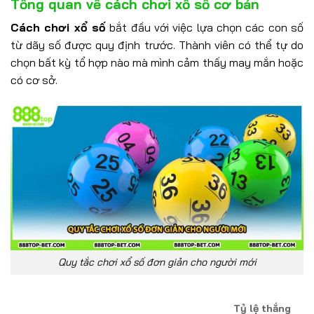
Tổng quan về cách chơi xổ số cơ bản
Cách chơi xổ số
bắt đầu với việc lựa chọn các con số
từ dãy số được quy định trước. Thành viên có thể tự do
chọn bất kỳ tổ hợp nào mà mình cảm thấy may mắn hoặc
có cơ sở.
Quy tắc chơi xổ số đơn giản cho người mới
Tỷ lệ thắng