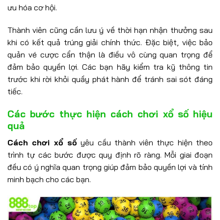
ưu hóa cơ hội.
Thành viên cũng cần lưu ý về thời hạn nhận thưởng sau
khi có kết quả trúng giải chính thức. Đặc biệt, việc bảo
quản vé cược cẩn thận là điều vô cùng quan trọng để
đảm bảo quyền lợi. Các bạn hãy kiểm tra kỹ thông tin
trước khi rời khỏi quầy phát hành để tránh sai sót đáng
tiếc.
Các bước thực hiện cách chơi xổ số hiệu
quả
Cách chơi xổ số
yêu cầu thành viên thực hiện theo
trình tự các bước được quy định rõ ràng. Mỗi giai đoạn
đều có ý nghĩa quan trọng giúp đảm bảo quyền lợi và tính
minh bạch cho các bạn.