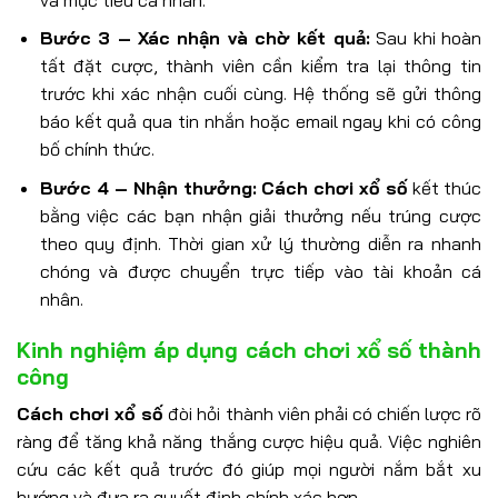
Bước 3 – Xác nhận và chờ kết quả:
Sau khi hoàn
tất đặt cược, thành viên cần kiểm tra lại thông tin
trước khi xác nhận cuối cùng. Hệ thống sẽ gửi thông
báo kết quả qua tin nhắn hoặc email ngay khi có công
bố chính thức.
Bước 4 – Nhận thưởng:
Cách chơi xổ số
kết thúc
bằng việc các bạn nhận giải thưởng nếu trúng cược
theo quy định. Thời gian xử lý thường diễn ra nhanh
chóng và được chuyển trực tiếp vào tài khoản cá
nhân.
Kinh nghiệm áp dụng cách chơi xổ số thành
công
Cách chơi xổ số
đòi hỏi thành viên phải có chiến lược rõ
ràng để tăng khả năng thắng cược hiệu quả. Việc nghiên
cứu các kết quả trước đó giúp mọi người nắm bắt xu
hướng và đưa ra quyết định chính xác hơn.