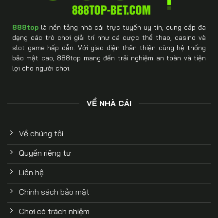
888top
là nền tảng nhà cái trực tuyến uy tín, cung cấp đa
dạng các trò chơi giải trí như cá cược thể thao, casino và
slot game hấp dẫn. Với giao diện thân thiện cùng hệ thống
bảo mật cao, 888top mang đến trải nghiệm an toàn và tiện
lợi cho người chơi.
VỀ NHÀ CÁI
Về chúng tôi
Quyền riêng tư
Liên hệ
Chính sách bảo mật
Chơi có trách nhiệm