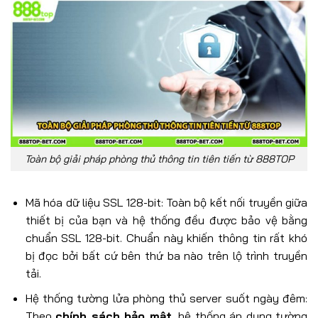
Toàn bộ giải pháp phòng thủ thông tin tiên tiến từ 888TOP
Mã hóa dữ liệu SSL 128-bit: Toàn bộ kết nối truyền giữa
thiết bị của bạn và hệ thống đều được bảo vệ bằng
chuẩn SSL 128-bit. Chuẩn này khiến thông tin rất khó
bị đọc bởi bất cứ bên thứ ba nào trên lộ trình truyền
tải.
Hệ thống tường lửa phòng thủ server suốt ngày đêm:
Theo
chính sách bảo mật
, hệ thống áp dụng tường