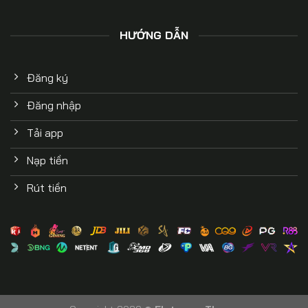
HƯỚNG DẪN
Đăng ký
Đăng nhập
Tải app
Nạp tiền
Rút tiền