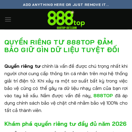
Chuyển
ADD ANYTHING HERE OR JUST REMOVE IT...
đến
nội
dung
QUYỀN RIÊNG TƯ 888TOP ĐẢM
BẢO GIỮ GÌN DỮ LIỆU TUYỆT ĐỐI
Quyền riêng tư
chính là vấn đề được chú trọng nhất khi
người chơi cung cấp thông tin cá nhân trên mọi hệ thống
giải trí điện tử. Khi xảy ra một sơ suất bất kỳ trong việc
bảo vệ cũng có thể gây ra dữ liệu nhạy cảm của bạn rơi
vào tay kẻ xấu. Nắm được vấn đề này,
888TOP
đã áp
dụng chính sách bảo vệ chặt chẽ nhằm bảo vệ 100% cho
tất cả thành viên.
Khám phá quyền riêng tư đầy đủ năm 2026