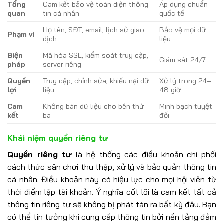
Tổng
Cam kết bảo vệ toàn diện thông
Áp dụng chuẩn
quan
tin cá nhân
quốc tế
Họ tên, SĐT, email, lịch sử giao
Bảo vệ mọi dữ
Phạm vi
dịch
liệu
Biện
Mã hóa SSL, kiểm soát truy cập,
Giám sát 24/7
pháp
server riêng
Quyền
Truy cập, chỉnh sửa, khiếu nại dữ
Xử lý trong 24–
lợi
liệu
48 giờ
Cam
Không bán dữ liệu cho bên thứ
Minh bạch tuyệt
kết
ba
đối
Khái niệm quyền riêng tư
Quyền riêng tư
là hệ thống các điều khoản chi phối
cách thức sân chơi thu thập, xử lý và bảo quản thông tin
cá nhân. Điều khoản này có hiệu lực cho mọi hội viên từ
thời điểm lập tài khoản. Ý nghĩa cốt lõi là cam kết tất cả
thông tin riêng tư sẽ không bị phát tán ra bất kỳ đâu. Bạn
có thể tin tưởng khi cung cấp thông tin bởi nền tảng đảm